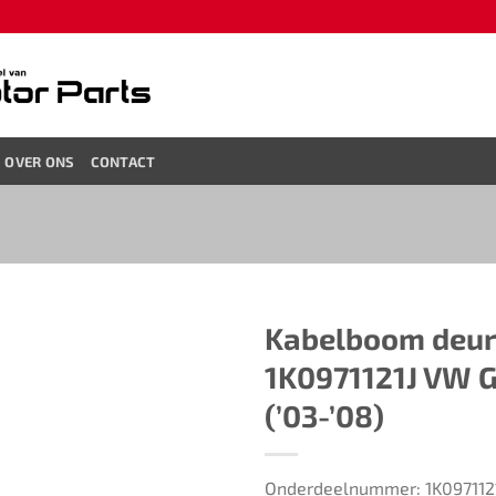
OVER ONS
CONTACT
Kabelboom deur
1K0971121J VW G
(’03-’08)
Onderdeelnummer: 1K097112