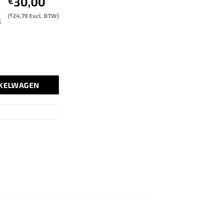
30,00
€
(
€
24,79
Excl. BTW)
l
NKELWAGEN