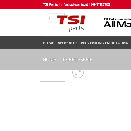
Ga
TSI Parts | info@tsi-parts.nl | 06-11113763
naar
inhoud
HOME
WEBSHOP
VERZENDING EN BETALING
HOME
/
CARROSSERIE