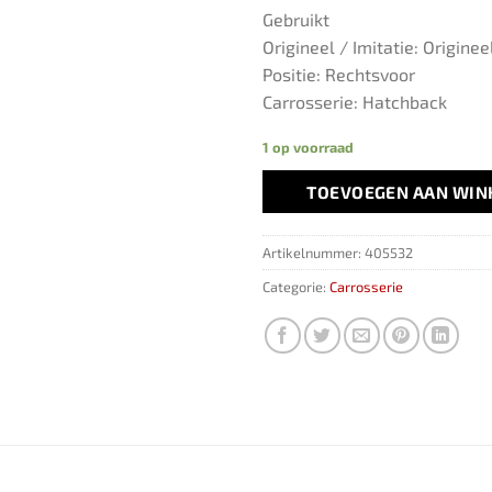
Gebruikt
Origineel / Imitatie: Originee
Positie: Rechtsvoor
Carrosserie: Hatchback
1 op voorraad
TOEVOEGEN AAN WI
Artikelnummer:
405532
Categorie:
Carrosserie