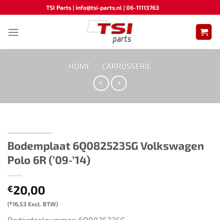
Ga
TSI Parts | info@tsi-parts.nl | 06-11113763
naar
inhoud
HOME
/
CARROSSERIE
Bodemplaat 6Q0825235G Volkswagen
Polo 6R (’09-’14)
20,00
€
(
€
16,53
Excl. BTW)
Onderdeelnummer: 6Q0825235G