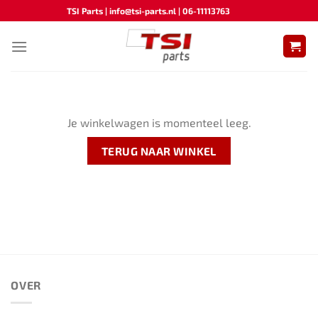
Ga
TSI Parts | info@tsi-parts.nl | 06-11113763
naar
inhoud
Je winkelwagen is momenteel leeg.
TERUG NAAR WINKEL
OVER