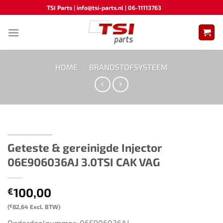
Ga
TSI Parts | info@tsi-parts.nl | 06-11113763
naar
inhoud
HOME
/
BRANDSTOFSYSTEEM
Geteste & gereinigde Injector ​​
06E906036AJ 3.0TSI CAK VAG
100,00
€
(
€
82,64
Excl. BTW)
Onderdeelnummer: 06E906036AJ