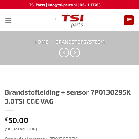
Ga
TSI Parts | info@tsi-parts.nl | 06-11113763
naar
inhoud
HOME
/
BRANDSTOFSYSTEEM
Brandstofleiding + sensor 7P0130295K
3.0TSI CGE VAG
50,00
€
(
€
41,32
Excl. BTW)
Onderdeelnummer: 7P0130295K