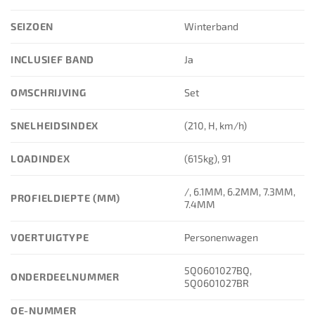
SEIZOEN
Winterband
INCLUSIEF BAND
Ja
OMSCHRIJVING
Set
SNELHEIDSINDEX
(210, H, km/h)
LOADINDEX
(615kg), 91
/, 6.1MM, 6.2MM, 7.3MM,
PROFIELDIEPTE (MM)
7.4MM
VOERTUIGTYPE
Personenwagen
5Q0601027BQ,
ONDERDEELNUMMER
5Q0601027BR
OE-NUMMER