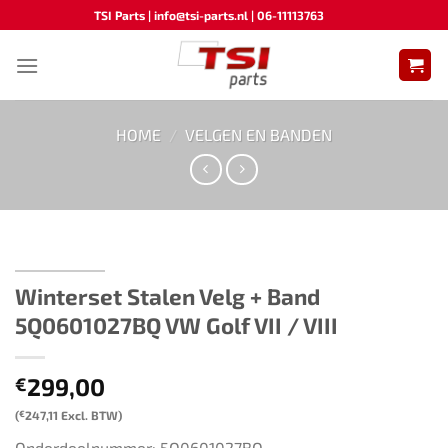
Ga
TSI Parts | info@tsi-parts.nl | 06-11113763
naar
inhoud
HOME
/
VELGEN EN BANDEN
Winterset Stalen Velg + Band
5Q0601027BQ VW Golf VII / VIII
299,00
€
(
€
247,11
Excl. BTW)
Onderdeelnummer: 5Q0601027BQ