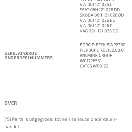
VW 06J 121 026 G
SEAT 06H 121 026 DD
SKODA 06H 121 026 DD
VW 06J 121 026 BG
VW 06J 121 026 P
VAG 06H 121 026 DD
BORG & BECK BWP2360
PIERBURG 7.07152.08.0
GERELATEERDE
WILMINK GROUP
ONDERDEELNUMMERS
WG1726531
GATES WP0152
OVER
TSI Parts is uitgegroeid tot een serieuze onderdelen-
handel.