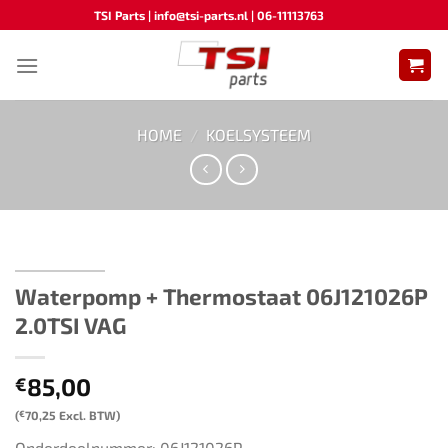
Ga
TSI Parts | info@tsi-parts.nl | 06-11113763
naar
inhoud
HOME
/
KOELSYSTEEM
Waterpomp + Thermostaat 06J121026P
2.0TSI VAG​ ​​​
85,00
€
(
€
70,25
Excl. BTW)
Onderdeelnummer: 06J121026P