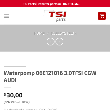
Ga
TSI Parts | info@tsi-parts.nl | 06-11113763
naar
inhoud
HOME
/
KOELSYSTEEM
Waterpomp 06E121016 3.0TFSI CGW
AUDI
30,00
€
(
€
24,79
Excl. BTW)
Onderdeelnummer: 06E121016