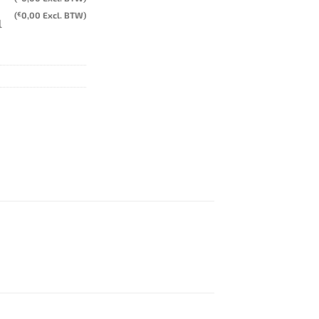
(
€
0,00
Excl. BTW)
l