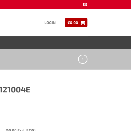
LOGIN
€
0,00
004E ​ ​​​
(
€
0,00
Excl. BTW)