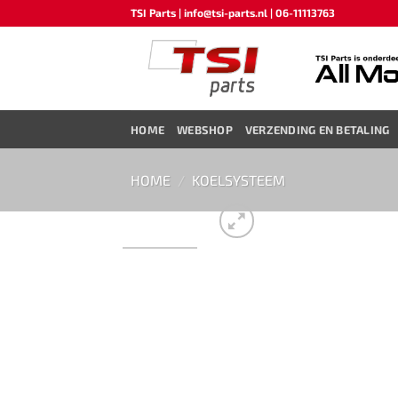
Ga
TSI Parts | info@tsi-parts.nl | 06-11113763
naar
inhoud
HOME
WEBSHOP
VERZENDING EN BETALING
HOME
/
KOELSYSTEEM