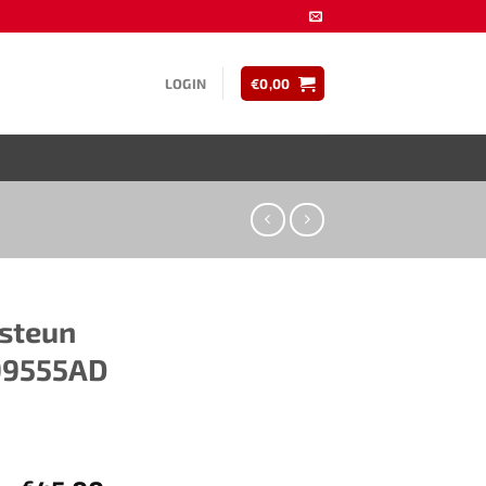
LOGIN
€
0,00
ksteun
99555AD