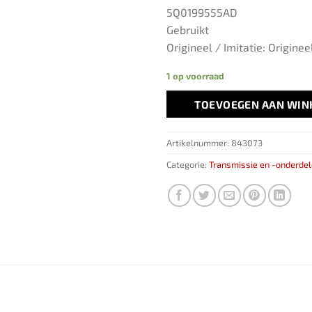
5Q0199555AD
Gebruikt
Origineel / Imitatie: Originee
1 op voorraad
TOEVOEGEN AAN WI
Artikelnummer:
843073
Categorie:
Transmissie en -onderde