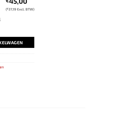
45,00
€
(
€
37,19
Excl. BTW)
l
NKELWAGEN
len