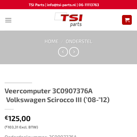
Ga
TSI Parts | info@tsi-parts.nl | 06-11113763
naar
inhoud
HOME
/
ONDERSTEL
Veercomputer 3C0907376A​
Volkswagen Scirocco III (’08-’12)
125,00
€
(
€
103,31
Excl. BTW)
Onderdeelnummer: 3C0907376A