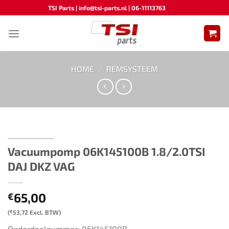
Ga
TSI Parts | info@tsi-parts.nl | 06-11113763
naar
inhoud
HOME
/
REMSYSTEEM
Vacuumpomp 06K145100B 1.8/2.0TSI
DAJ DKZ VAG
65,00
€
(
€
53,72
Excl. BTW)
Onderdeelnummer: 06K145100B