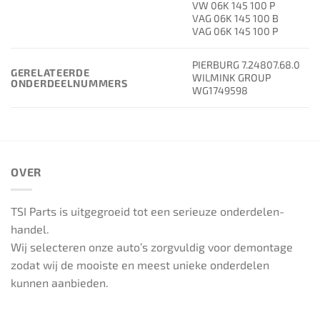
VW 06K 145 100 P
VAG 06K 145 100 B
VAG 06K 145 100 P
PIERBURG 7.24807.68.0
GERELATEERDE
WILMINK GROUP
ONDERDEELNUMMERS
WG1749598
OVER
TSI Parts is uitgegroeid tot een serieuze onderdelen-
handel.
Wij selecteren onze auto’s zorgvuldig voor demontage
zodat wij de mooiste en meest unieke onderdelen
kunnen aanbieden.