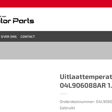
OVER ONS
CONTACT
Uitlaattemperatu
04L906088AR​ ​​​
Onderdeelnummer: 04L906
Gebruikt