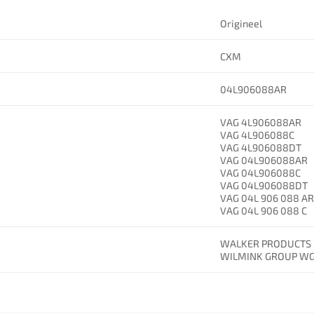
Origineel
CXM
04L906088AR
VAG 4L906088AR
VAG 4L906088C
VAG 4L906088DT
VAG 04L906088AR
VAG 04L906088C
VAG 04L906088DT
VAG 04L 906 088 A
VAG 04L 906 088 C
WALKER PRODUCTS 
WILMINK GROUP WG