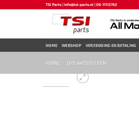
Ga
TSI Parts | info@tsi-parts.nl | 06-11113763
naar
inhoud
HOME
WEBSHOP
VERZENDING EN BETALING
HOME
/
UITLAATSYSTEEM