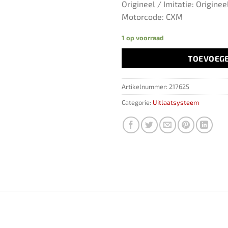
Origineel / Imitatie: Originee
Motorcode: CXM
1 op voorraad
TOEVOEG
Artikelnummer:
217625
Categorie:
Uitlaatsysteem