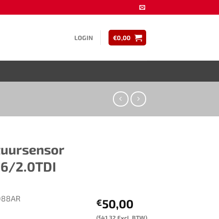
LOGIN
€
0,00
ursensor ​​
1.6/2.0TDI
088AR
50,00
€
(
€
41,32
Excl. BTW)