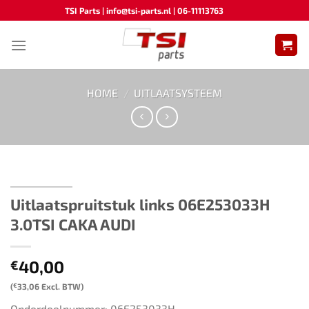
Ga
TSI Parts | info@tsi-parts.nl | 06-11113763
naar
inhoud
HOME
/
UITLAATSYSTEEM
Uitlaatspruitstuk links ​​06E253033H
3.0TSI CAKA AUDI
40,00
€
(
€
33,06
Excl. BTW)
Onderdeelnummer: 06E253033H