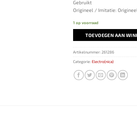
Gebruikt
Origineel / Imitatie: Originee
1 op voorraad
TOEVOEGEN AAN WI
Artikelnummer:
261286
Categorie:
Electro(nica)