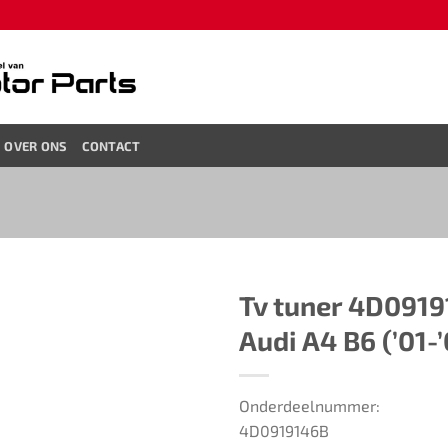
OVER ONS
CONTACT
Tv tuner ​​4D091914
Audi A4 B6 (’01-’
Onderdeelnummer:
4D0919146B