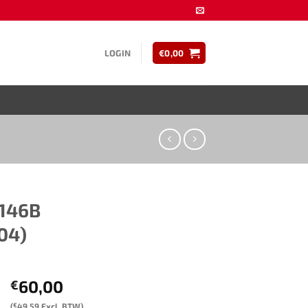
LOGIN
€
0,00
6B​ ​​
04)​
60,00
€
(
€
49,59
Excl. BTW)