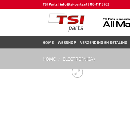
Ga
TSI Parts | info@tsi-parts.nl | 06-11113763
naar
inhoud
HOME
WEBSHOP
VERZENDING EN BETALING
HOME
/
ELECTRO(NICA)