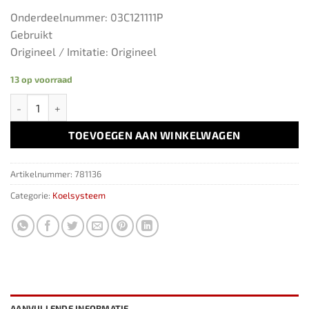
Onderdeelnummer: 03C121111P
Gebruikt
Origineel / Imitatie: Origineel
13 op voorraad
Thermostaat 03C121111 1.4TSI BLG BMY CAV CAX CTH VAG aantal
TOEVOEGEN AAN WINKELWAGEN
Artikelnummer:
781136
Categorie:
Koelsysteem
AANVULLENDE INFORMATIE