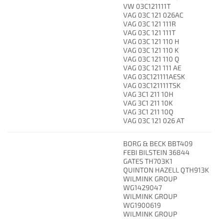
VW 03C121111T
VAG 03C 121 026AC
VAG 03C 121 111R
VAG 03C 121 111T
VAG 03C 121 110 H
VAG 03C 121 110 K
VAG 03C 121 110 Q
VAG 03C 121 111 AE
VAG 03C121111AESK
VAG 03C121111TSK
VAG 3C1 211 10H
VAG 3C1 211 10K
VAG 3C1 211 10Q
VAG 03C 121 026 AT
BORG & BECK BBT409
FEBI BILSTEIN 36844
GATES TH703K1
QUINTON HAZELL QTH913K
WILMINK GROUP
WG1429047
WILMINK GROUP
WG1900619
WILMINK GROUP