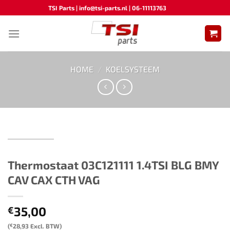
Ga
TSI Parts | info@tsi-parts.nl | 06-11113763
naar
inhoud
HOME
/
KOELSYSTEEM
Thermostaat 03C121111 1.4TSI BLG BMY
CAV CAX CTH VAG
35,00
€
(
€
28,93
Excl. BTW)