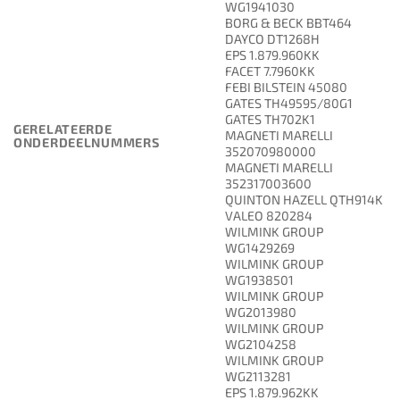
WG1941030
BORG & BECK BBT464
DAYCO DT1268H
EPS 1.879.960KK
FACET 7.7960KK
FEBI BILSTEIN 45080
GATES TH49595/80G1
GATES TH702K1
GERELATEERDE
MAGNETI MARELLI
ONDERDEELNUMMERS
352070980000
MAGNETI MARELLI
352317003600
QUINTON HAZELL QTH914K
VALEO 820284
WILMINK GROUP
WG1429269
WILMINK GROUP
WG1938501
WILMINK GROUP
WG2013980
WILMINK GROUP
WG2104258
WILMINK GROUP
WG2113281
EPS 1.879.962KK