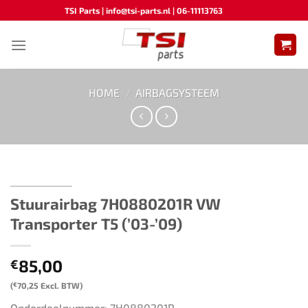
Ga
TSI Parts | info@tsi-parts.nl | 06-11113763
naar
inhoud
HOME
/
AIRBAGSYSTEEM
Stuurairbag ​​7H0880201R​ ​​VW
Transporter T5 (’03-’09)
85,00
€
(
€
70,25
Excl. BTW)
Onderdeelnummer: 7H0880201R