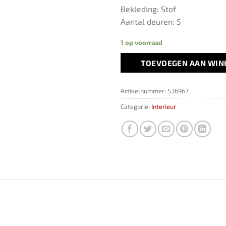
Bekleding: Stof
Aantal deuren: 5
1 op voorraad
TOEVOEGEN AAN WI
Artikelnummer:
536967
Categorie:
Interieur