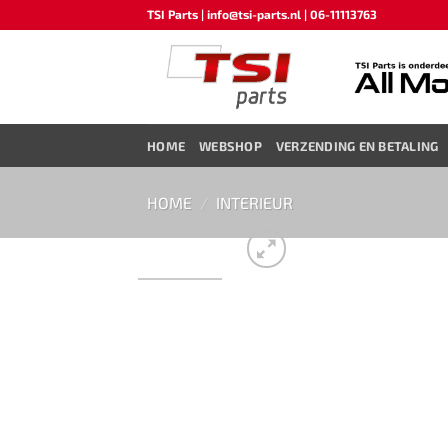
Ga
TSI Parts | info@tsi-parts.nl | 06-11113763
naar
inhoud
HOME
WEBSHOP
VERZENDING EN BETALING
HOME
/
INTERIEUR