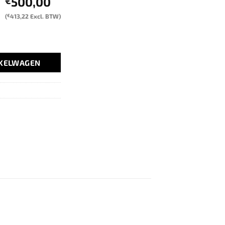
500,00
€
(
€
413,22
Excl. BTW)
NKELWAGEN