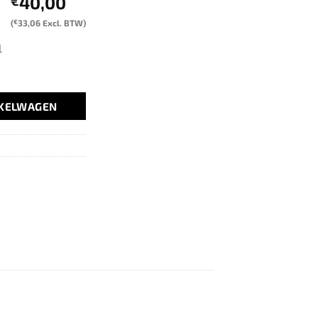
40,00
€
(
€
33,06
Excl. BTW)
l
NKELWAGEN