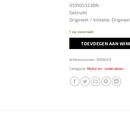
059105323BN
Gebruikt
Origineel / Imitatie: Originee
1 op voorraad
TOEVOEGEN AAN WI
Artikelnummer:
1889403
Categorie:
Motor en -onderdelen