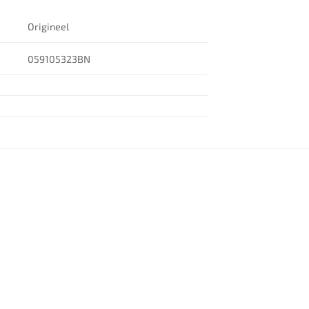
Origineel
059105323BN