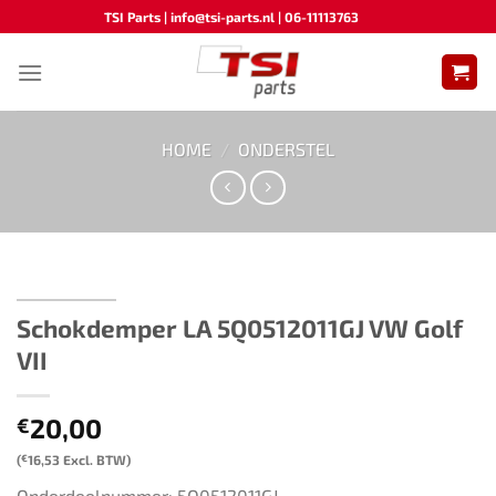
Ga
TSI Parts | info@tsi-parts.nl | 06-11113763
naar
inhoud
HOME
/
ONDERSTEL
Schokdemper LA 5Q0512011GJ VW Golf
VII
20,00
€
(
€
16,53
Excl. BTW)
Onderdeelnummer: 5Q0512011GJ