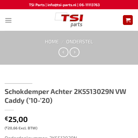
Ga
TSI Parts | info@tsi-parts.nl | 06-11113763
naar
inhoud
HOME
/
ONDERSTEL
Schokdemper Achter 2K5513029N VW
Caddy (’10-’20)
25,00
€
(
€
20,66
Excl. BTW)
Onderdeelnummer: 2K5513029N