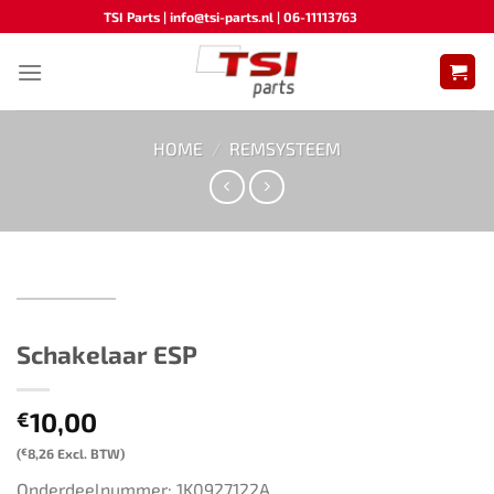
Ga
TSI Parts | info@tsi-parts.nl | 06-11113763
naar
inhoud
HOME
/
REMSYSTEEM
Schakelaar ESP
10,00
€
(
€
8,26
Excl. BTW)
Onderdeelnummer: 1K0927122A