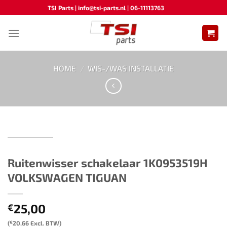
Ga
TSI Parts | info@tsi-parts.nl | 06-11113763
naar
inhoud
HOME
/
WIS-/WAS INSTALLATIE
Ruitenwisser schakelaar ​​1K0953519H​ ​​​
VOLKSWAGEN TIGUAN
25,00
€
(
€
20,66
Excl. BTW)