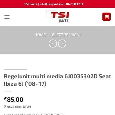
Ga
TSI Parts | info@tsi-parts.nl | 06-11113763
naar
inhoud
HOME
/
ELECTRO(NICA)
Regelunit multi media ​​6J0035342D Seat
Ibiza 6J (’08-’17)
85,00
€
(
€
70,25
Excl. BTW)
Onderdeelnummer: 6J0035342D