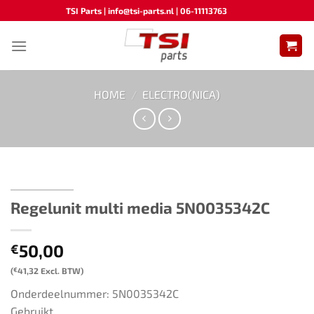
Ga
TSI Parts | info@tsi-parts.nl | 06-11113763
naar
inhoud
HOME
/
ELECTRO(NICA)
Regelunit multi media ​​5N0035342C​ ​​​
50,00
€
(
€
41,32
Excl. BTW)
Onderdeelnummer: 5N0035342C
Gebruikt