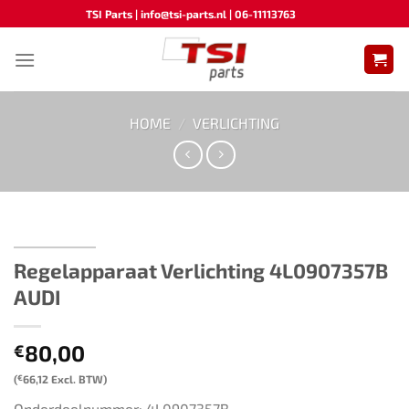
Ga
TSI Parts | info@tsi-parts.nl | 06-11113763
naar
inhoud
HOME
/
VERLICHTING
Regelapparaat Verlichting ​​4L0907357B​
AUDI
80,00
€
(
€
66,12
Excl. BTW)
Onderdeelnummer: 4L0907357B