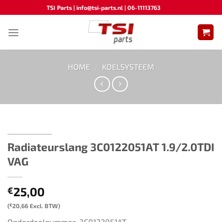
Ga
TSI Parts | info@tsi-parts.nl | 06-11113763
naar
inhoud
HOME
/
KOELSYSTEEM
Radiateurslang ​​3C0122051AT 1.9/2.0TDI
VAG​ ​​​
25,00
€
(
€
20,66
Excl. BTW)
Onderdeelnummer: 3C0122051AT