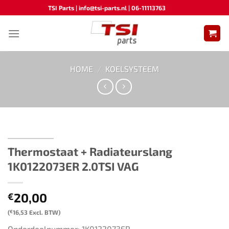
Ga
TSI Parts | info@tsi-parts.nl | 06-11113763
naar
inhoud
HOME
/
KOELSYSTEEM
Thermostaat + Radiateurslang ​​
1K0122073ER​ ​​​2.0TSI VAG
20,00
€
(
€
16,53
Excl. BTW)
Onderdeelnummer: 1K0122073ER