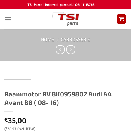
Ga
TSI Parts | info@tsi-parts.nl | 06-11113763
naar
inhoud
HOME
/
CARROSSERIE
Raammotor RV 8K0959802​ ​​Audi A4
Avant B8 (’08-’16)​
35,00
€
(
€
28,93
Excl. BTW)