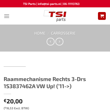
Ga
TSI Parts | info@tsi-parts.nl | 06-11113763
naar
inhoud
HOME
/
CARROSSERIE
Raammechanisme Rechts 3-Drs
1S3837462A VW Up! (’11->)
20,00
€
(
€
16,53
Excl. BTW)