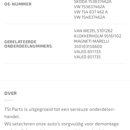
SKODA 1S3837462A
OE-NUMMER
VW 1S3837462A
VW 1S4 837 462 A
VW 1S4837462A
VAN WEZEL 5701262
KLOKKERHOLM 95161102
MAGNETI MARELLI
GERELATEERDE
ONDERDEELNUMMERS
350103158600
VALEO 851733
VALEO 851735
OVER
TSI Parts is uitgegroeid tot een serieuze onderdelen-
handel.
Wij selecteren onze auto’s zorgvuldig voor demontage