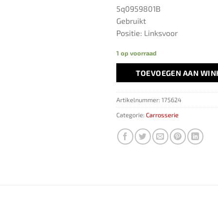
5q0959801B
Gebruikt
Positie: Linksvoor
1 op voorraad
TOEVOEGEN AAN WI
Artikelnummer:
175624
Categorie:
Carrosserie