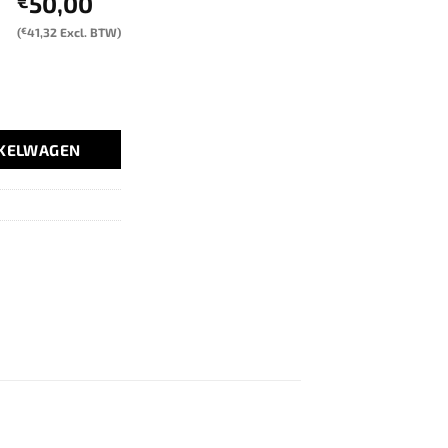
50,00
€
(
€
41,32
Excl. BTW)
NKELWAGEN