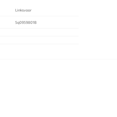
Linksvoor
5q0959801B