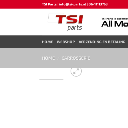
Ga
TSI Parts | info@tsi-parts.nl | 06-11113763
naar
inhoud
HOME
WEBSHOP
VERZENDING EN BETALING
HOME
/
CARROSSERIE