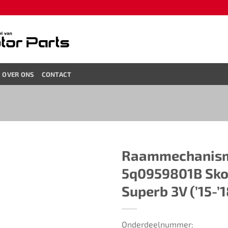
OVER ONS
CONTACT
Raammechanisme 
5q0959801B​ ​​Sk
Superb 3V (’15-’18
Onderdeelnummer: