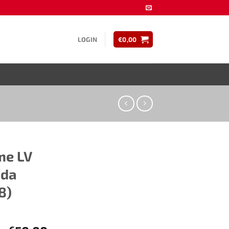
LOGIN
€
0,00
LV ​​
oda
)​