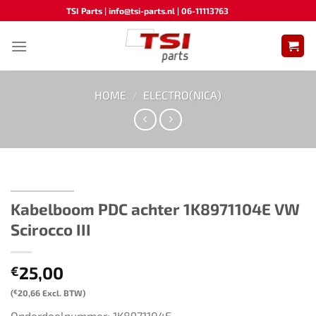
Ga
TSI Parts | info@tsi-parts.nl | 06-11113763
naar
inhoud
HOME
/
ELECTRO(NICA)
Kabelboom PDC achter 1K8971104E​ ​​VW
Scirocco III
25,00
€
(
€
20,66
Excl. BTW)
Onderdeelnummer: 1K8971104E