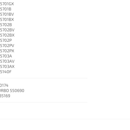
45701GX
45701B
45701BV
45701BX
45702B
45702BV
45702BX
45702P
45702PV
45702PX
45703A
45703AV
45703AX
45140F
0174
URBO 550690
35169