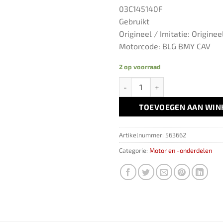
03C145140F
Gebruikt
Origineel / Imitatie: Originee
Motorcode: BLG BMY CAV
2 op voorraad
Oliepijp Turbo Toevoer 03C145
TOEVOEGEN AAN WI
Artikelnummer:
563662
Categorie:
Motor en -onderdelen