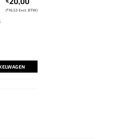
20,00
€
(
€
16,53
Excl. BTW)
l
140F 1.4TSI BLG BMY CAV VAG aantal
NKELWAGEN