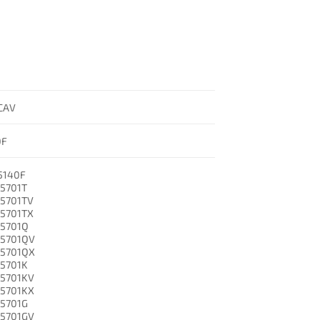
 CAV
0F
5140F
5701T
45701TV
45701TX
45701Q
45701QV
45701QX
45701K
45701KV
45701KX
45701G
45701GV