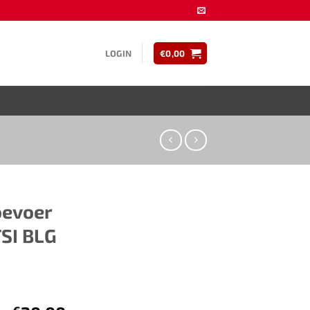
LOGIN
€
0,00
oevoer
SI BLG