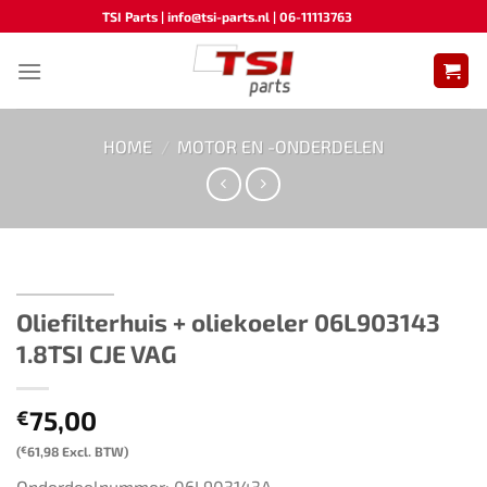
Ga
TSI Parts | info@tsi-parts.nl | 06-11113763
naar
inhoud
HOME
/
MOTOR EN -ONDERDELEN
Oliefilterhuis + oliekoeler 06L903143
1.8TSI CJE VAG
75,00
€
(
€
61,98
Excl. BTW)
Onderdeelnummer: 06L903143A