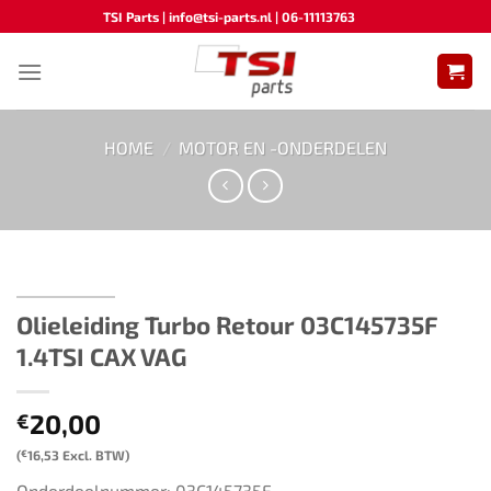
Ga
TSI Parts | info@tsi-parts.nl | 06-11113763
naar
inhoud
HOME
/
MOTOR EN -ONDERDELEN
Olieleiding Turbo Retour 03C145735F
1.4TSI CAX VAG
20,00
€
(
€
16,53
Excl. BTW)
Onderdeelnummer: 03C145735F