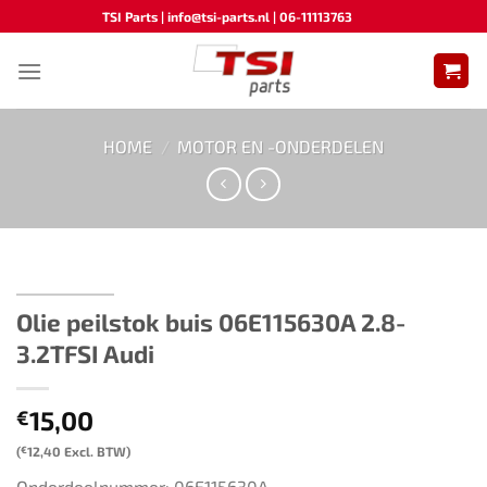
Ga
TSI Parts | info@tsi-parts.nl | 06-11113763
naar
inhoud
HOME
/
MOTOR EN -ONDERDELEN
Olie peilstok buis 06E115630A 2.8-
3.2TFSI Audi​
15,00
€
(
€
12,40
Excl. BTW)
Onderdeelnummer: 06E115630A