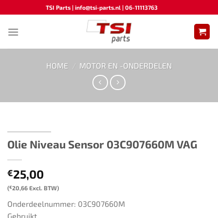
Ga
TSI Parts | info@tsi-parts.nl | 06-11113763
naar
inhoud
HOME
/
MOTOR EN -ONDERDELEN
Olie Niveau Sensor ​​03C907660M​ ​​​VAG
25,00
€
(
€
20,66
Excl. BTW)
Onderdeelnummer: 03C907660M
Gebruikt