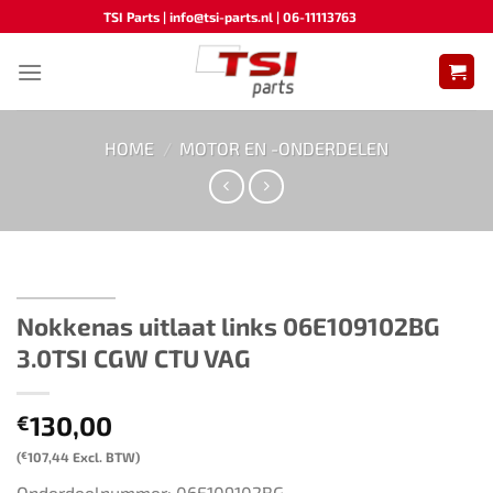
Ga
TSI Parts | info@tsi-parts.nl | 06-11113763
naar
inhoud
HOME
/
MOTOR EN -ONDERDELEN
Nokkenas uitlaat links 06E109102BG
3.0TSI CGW CTU VAG
130,00
€
(
€
107,44
Excl. BTW)
Onderdeelnummer: 06E109102BG