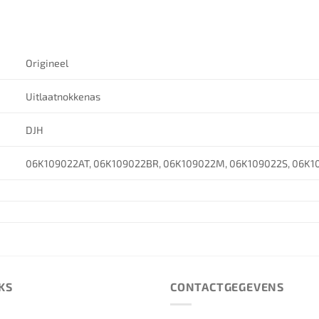
Origineel
Uitlaatnokkenas
DJH
06K109022AT, 06K109022BR, 06K109022M, 06K109022S, 06K10
KS
CONTACTGEGEVENS