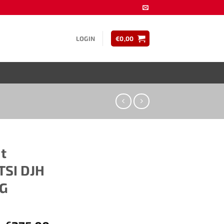
LOGIN
€
0,00
t
TSI DJH
AG