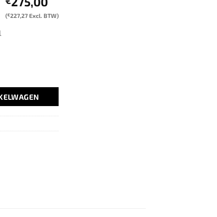
275,00
€
(
€
227,27
Excl. BTW)
l
NKELWAGEN