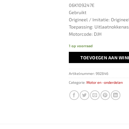
06K109247E
Gebruikt
Origineel / Imitatie: Originee
Toepassing: Uitlaatnokkenas
Motorcode: DJH
1 op voorraad
TOEVOEGEN AAN WI
Artikelnummer:
992846
Categorie:
Motor en -onderdelen