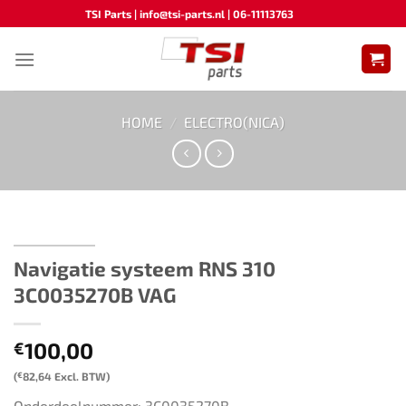
Ga
TSI Parts | info@tsi-parts.nl | 06-11113763
naar
inhoud
HOME
/
ELECTRO(NICA)
Navigatie systeem RNS 310 ​​
3C0035270B​ ​​VAG
100,00
€
(
€
82,64
Excl. BTW)
Onderdeelnummer: 3C0035270B