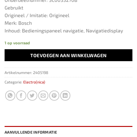
Gebruikt
Origineel / Imitatie: Origineel
Merk: Bosch
Inhoud: Bedieningspaneel navigatie, Navigatiedisplay
1 op voorraad
TOEVOEGEN AAN WINKELWAGEN
Artikelnummer:
2405198
Categorie:
Electro(nica)
AANVULLENDE INFORMATIE