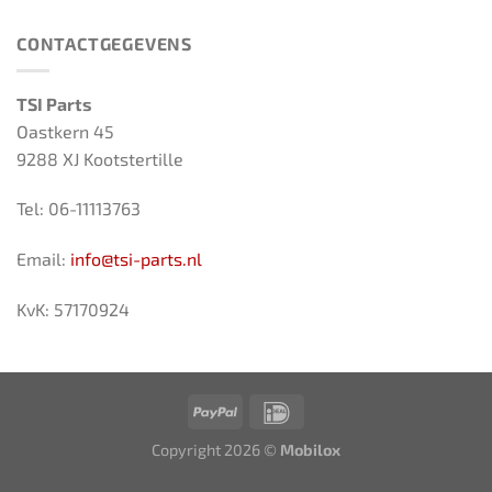
CONTACTGEGEVENS
TSI Parts
Oastkern 45
9288 XJ Kootstertille
Tel: 06-11113763
Email:
info@tsi-parts.nl
KvK: 57170924
Copyright 2026 ©
Mobilox