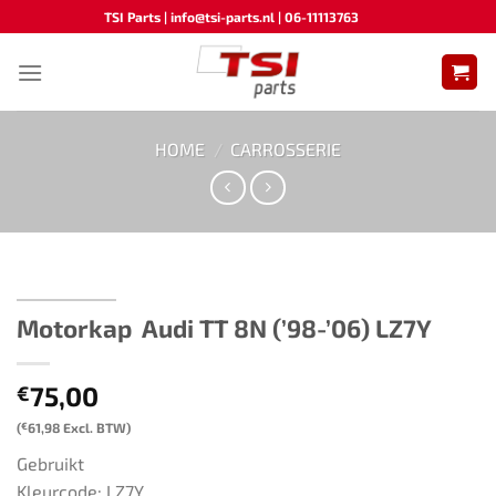
Ga
TSI Parts | info@tsi-parts.nl | 06-11113763
naar
inhoud
HOME
/
CARROSSERIE
Motorkap ​​​ ​​Audi TT 8N (’98-’06)​ LZ7Y
75,00
€
(
€
61,98
Excl. BTW)
Gebruikt
Kleurcode: LZ7Y