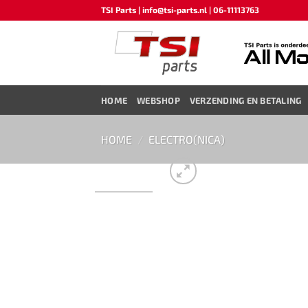
Ga
TSI Parts | info@tsi-parts.nl | 06-11113763
naar
inhoud
HOME
WEBSHOP
VERZENDING EN BETALING
HOME
/
ELECTRO(NICA)