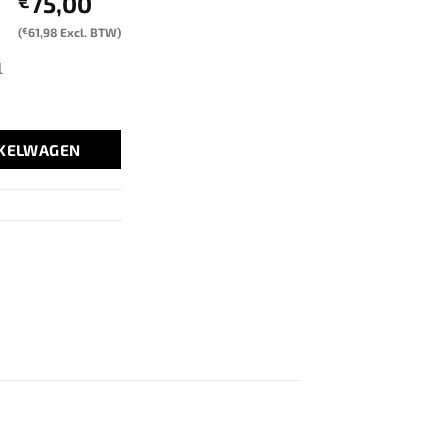
75,00
€
(
€
61,98
Excl. BTW)
l
NKELWAGEN