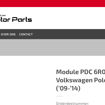
OVER ONS
CONTACT
Module PDC ​​6R09
Volkswagen Pol
(’09-’14)​
Onderdeelnummer: