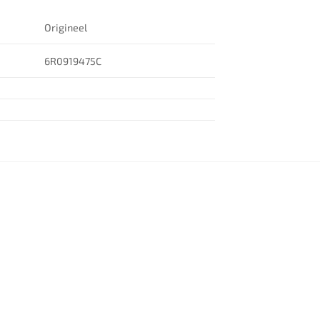
Origineel
6R0919475C