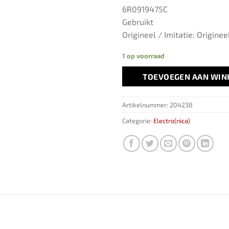
6R0919475C
Gebruikt
Origineel / Imitatie: Originee
1 op voorraad
TOEVOEGEN AAN WI
Artikelnummer:
204238
Categorie:
Electro(nica)