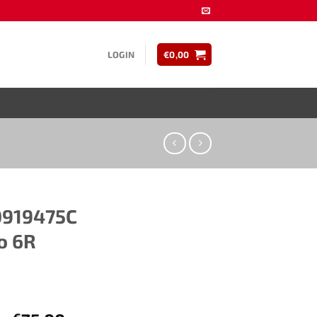
LOGIN
€
0,00
19475C​ ​​
o 6R