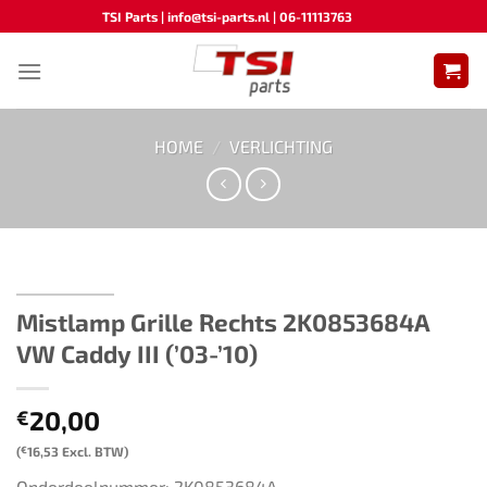
Ga
TSI Parts | info@tsi-parts.nl | 06-11113763
naar
inhoud
HOME
/
VERLICHTING
Mistlamp Grille Rechts 2K0853684A ​​
VW Caddy III (’03-’10)​
20,00
€
(
€
16,53
Excl. BTW)
Onderdeelnummer: 2K0853684A