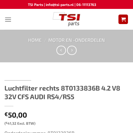
Ga
TSI Parts | info@tsi-parts.nl | 06-11113763
naar
inhoud
HOME
/
MOTOR EN -ONDERDELEN
Luchtfilter rechts 8T0133836B 4.2 V8
32V CFS AUDI RS4/RS5
50,00
€
(
€
41,32
Excl. BTW)
Onderdeelnummer: 8T0133836B