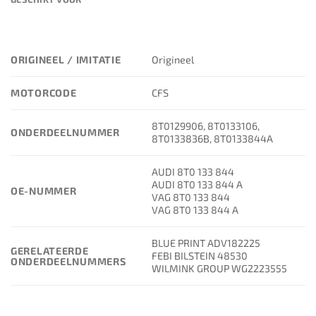
ORIGINEEL / IMITATIE
Origineel
MOTORCODE
CFS
8T0129906, 8T0133106,
ONDERDEELNUMMER
8T0133836B, 8T0133844A
AUDI 8T0 133 844
AUDI 8T0 133 844 A
OE-NUMMER
VAG 8T0 133 844
VAG 8T0 133 844 A
BLUE PRINT ADV182225
GERELATEERDE
FEBI BILSTEIN 48530
ONDERDEELNUMMERS
WILMINK GROUP WG2223555