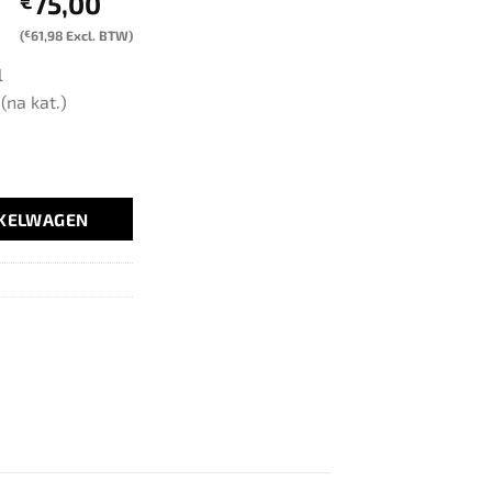
75,00
€
(
€
61,98
Excl. BTW)
l
(na kat.)
NKELWAGEN