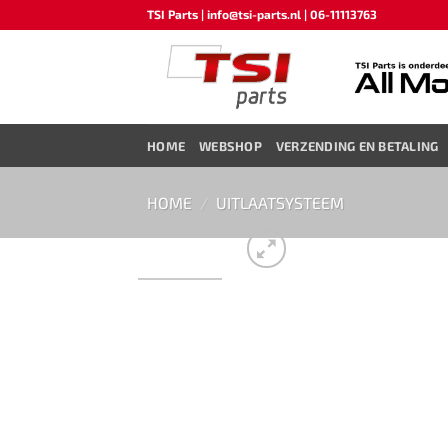
Ga
TSI Parts | info@tsi-parts.nl | 06-11113763
naar
inhoud
HOME
WEBSHOP
VERZENDING EN BETALING
HOME
/
UITLAATSYSTEEM