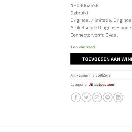
4H0906265B
Gebruikt
Origineel / Imitatie: Originee
Artikelsoort: Diagnosesonde 
Connectorvorm: Ovaal
1 op voorraad
TOEVOEGEN AAN WI
Artikelnummer:
596549
Categorie:
Uitlaatsysteem