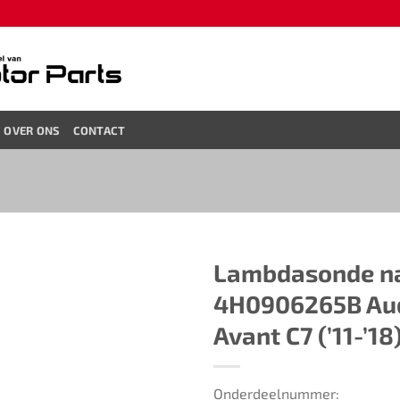
OVER ONS
CONTACT
Lambdasonde na
4H0906265B Au
Avant C7 (’11-’18
Onderdeelnummer: