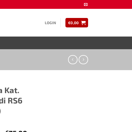
LOGIN
€
0,00
 Kat.
di RS6
)