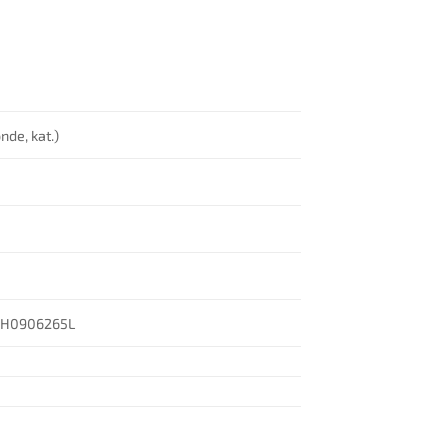
nde, kat.)
4H0906265L