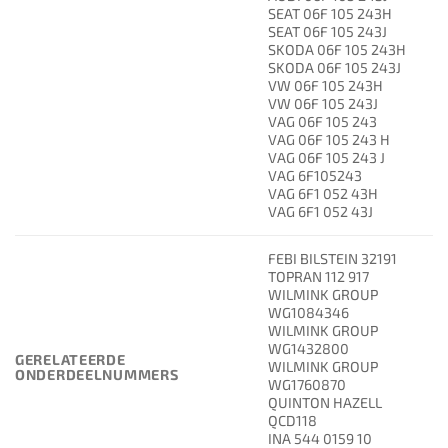
SEAT 06F 105 243H
SEAT 06F 105 243J
SKODA 06F 105 243H
SKODA 06F 105 243J
VW 06F 105 243H
VW 06F 105 243J
VAG 06F 105 243
VAG 06F 105 243 H
VAG 06F 105 243 J
VAG 6F105243
VAG 6F1 052 43H
VAG 6F1 052 43J
FEBI BILSTEIN 32191
TOPRAN 112 917
WILMINK GROUP
WG1084346
WILMINK GROUP
WG1432800
GERELATEERDE
WILMINK GROUP
ONDERDEELNUMMERS
WG1760870
QUINTON HAZELL
QCD118
INA 544 0159 10