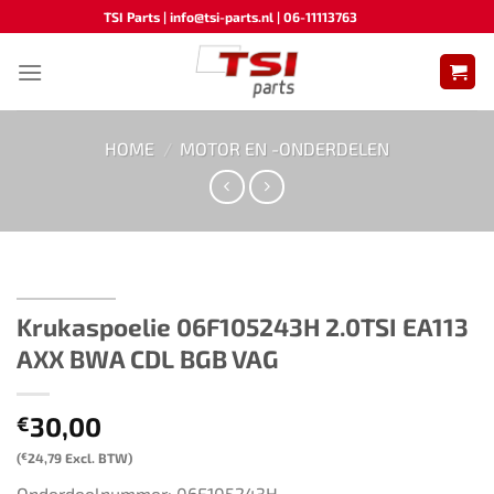
Ga
TSI Parts | info@tsi-parts.nl | 06-11113763
naar
inhoud
HOME
/
MOTOR EN -ONDERDELEN
Krukaspoelie 06F105243H 2.0TSI EA113
AXX BWA CDL BGB VAG
30,00
€
(
€
24,79
Excl. BTW)
Onderdeelnummer: 06F105243H