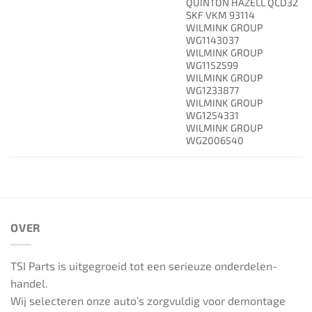
QUINTON HAZELL QCD32
SKF VKM 93114
WILMINK GROUP
WG1143037
WILMINK GROUP
WG1152599
WILMINK GROUP
WG1233877
WILMINK GROUP
WG1254331
WILMINK GROUP
WG2006540
OVER
TSI Parts is uitgegroeid tot een serieuze onderdelen-
handel.
Wij selecteren onze auto’s zorgvuldig voor demontage