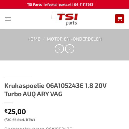
Ga
TSI Parts | info@tsi-parts.nl | 06-11113763
naar
inhoud
HOME
/
MOTOR EN -ONDERDELEN
Krukaspoelie ​​06A105243E​ ​​​1.8 20V
Turbo AUQ ARY VAG
25,00
€
(
€
20,66
Excl. BTW)
Onderdeelnummer: 06A105243E