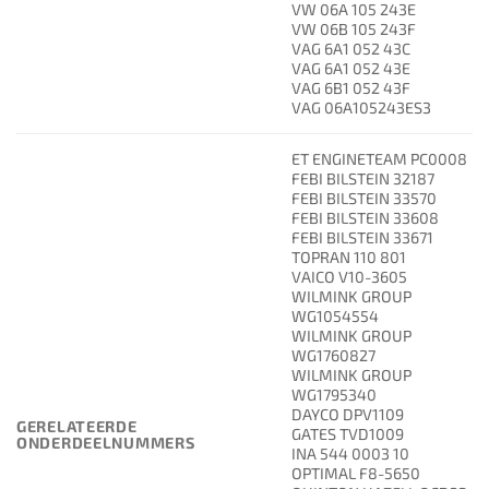
VW 06A 105 243E
VW 06B 105 243F
VAG 6A1 052 43C
VAG 6A1 052 43E
VAG 6B1 052 43F
VAG 06A105243ES3
ET ENGINETEAM PC0008
FEBI BILSTEIN 32187
FEBI BILSTEIN 33570
FEBI BILSTEIN 33608
FEBI BILSTEIN 33671
TOPRAN 110 801
VAICO V10-3605
WILMINK GROUP
WG1054554
WILMINK GROUP
WG1760827
WILMINK GROUP
WG1795340
DAYCO DPV1109
GERELATEERDE
GATES TVD1009
ONDERDEELNUMMERS
INA 544 0003 10
OPTIMAL F8-5650