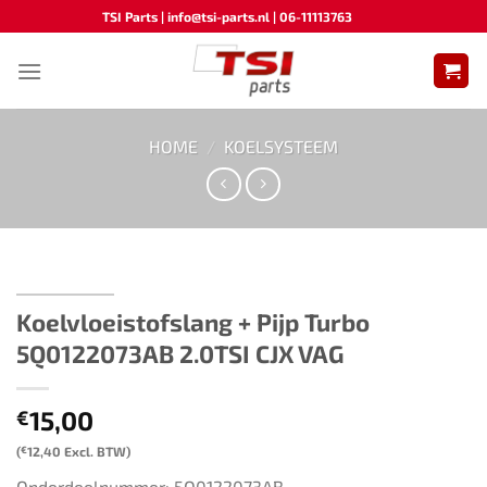
Ga
TSI Parts | info@tsi-parts.nl | 06-11113763
naar
inhoud
HOME
/
KOELSYSTEEM
Koelvloeistofslang + Pijp Turbo
5Q0122073AB 2.0TSI CJX VAG
15,00
€
(
€
12,40
Excl. BTW)
Onderdeelnummer: 5Q0122073AB