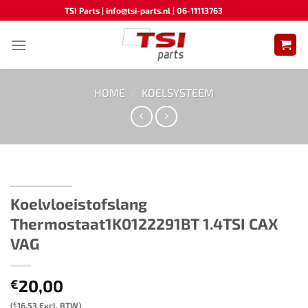
Ga
TSI Parts | info@tsi-parts.nl | 06-11113763
naar
inhoud
HOME
/
KOELSYSTEEM
Koelvloeistofslang
Thermostaat1K0122291BT 1.4TSI CAX
VAG
20,00
€
(
€
16,53
Excl. BTW)