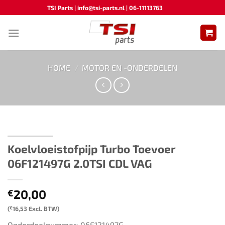
Ga
TSI Parts | info@tsi-parts.nl | 06-11113763
naar
inhoud
HOME
/
MOTOR EN -ONDERDELEN
Koelvloeistofpijp Turbo Toevoer
06F121497G 2.0TSI CDL VAG
20,00
€
(
€
16,53
Excl. BTW)
Onderdeelnummer: 06F121497G